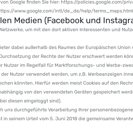
von Google finden Sie hier: https://policies.google.com/pri
https://www.google.com/intl/de_de/help/terms_maps.htm
len Medien (Facebook und Instagr
r Netzwerke, um mit den dort aktiven Interessenten und Nu
ieter dabei außerhalb des Raumes der Europäischen Union v
die Durchsetzung der Rechte der Nutzer erschwert werden kön
 Nutzer im Regelfall für Marktforschungs- und Werbe-zweck
der Nutzer verwendet werden, um z.B. Werbeanzeigen inner
prechen könnten. Hierfür werden meist Cookies auf den Rec
nabhängig von den verwendeten Geräten gespeichert werde
bei diesen eingeloggt sind).
urch uns durchgeführte Verarbeitung Ihrer personenbezoge
at in seinem Urteil vom 5. Juni 2018 die gemeinsame Verant